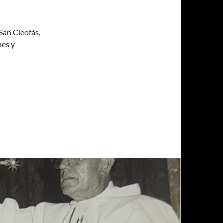
San Cleofás,
nes y
 DE UNA VICTORIA