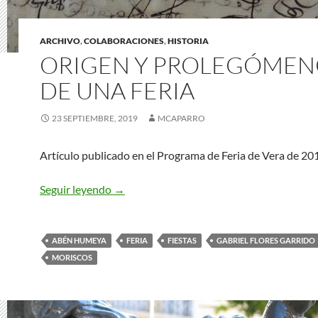
ARCHIVO
,
COLABORACIONES
,
HISTORIA
ORIGEN Y PROLEGÓMEN
DE UNA FERIA
23 SEPTIEMBRE, 2019
MCAPARRO
Artículo publicado en el Programa de Feria de Vera de 20
ORIGEN Y PROLEGÓMENOS DE UNA F
Seguir leyendo
→
ABÉN HUMEYA
FERIA
FIESTAS
GABRIEL FLORES GARRIDO
MORISCOS