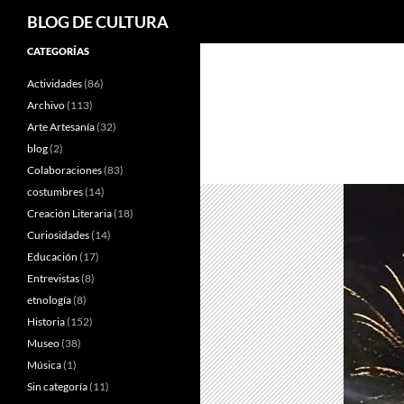
Buscar
BLOG DE CULTURA
Saltar
CATEGORÍAS
al
Actividades
(86)
contenido
Archivo
(113)
Arte Artesanía
(32)
blog
(2)
Colaboraciones
(83)
costumbres
(14)
Creación Literaria
(18)
Curiosidades
(14)
Educación
(17)
Entrevistas
(8)
etnología
(8)
Historia
(152)
Museo
(38)
Música
(1)
Sin categoría
(11)