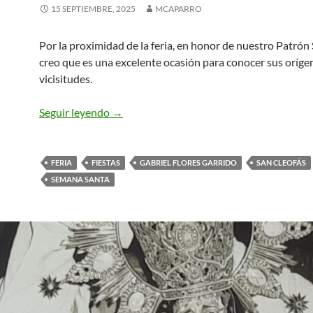
15 SEPTIEMBRE, 2025
MCAPARRO
Por la proximidad de la feria, en honor de nuestro Patrón 
creo que es una excelente ocasión para conocer sus oríge
vicisitudes.
FERIA DE VERA. LA CONMEMORACIÓN
Seguir leyendo
→
FERIA
FIESTAS
GABRIEL FLORES GARRIDO
SAN CLEOFÁS
SEMANA SANTA