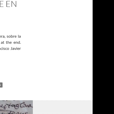
E EN
era, sobre la
 at the end.
cisco Javier
S