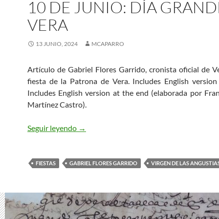
10 DE JUNIO: DÍA GRAND
VERA
13 JUNIO, 2024
MCAPARRO
Artículo de Gabriel Flores Garrido, cronista oficial de V
fiesta de la Patrona de Vera. Includes English version
Includes English version at the end (elaborada por Fran
Martínez Castro).
10 DE JUNIO: DÍA GRANDE EN VERA
Seguir leyendo
→
FIESTAS
GABRIEL FLORES GARRIDO
VIRGEN DE LAS ANGUSTIA