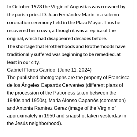
In October 1973 the Virgin of Angustias was crowned by 
the parish priest D. Juan Fernández Marín in a solemn 
coronation ceremony held in the Plaza Mayor. Thus he 
recovered h
er 
crown, although it was a replica of the 
original, which had disappeared decades before.
The shortage that Brotherhoods and Brotherhoods have 
traditionally suffered was beginning to be remedied, at 
least in our city.
Gabriel Flores Garrido. (June 11, 2024)
The published photographs are the property of Francisca 
de los Ángeles Caparrós Cervantes (different plans of 
the procession of the Patron
ess
 taken between the 
1940s and 1950s), María Alonso Caparrós (coronation) 
and Antonia Ramírez Gerez (image of the Virgin of 
approximately in 1950 and snapshot taken yesterday in 
the Jesús neighborhood).