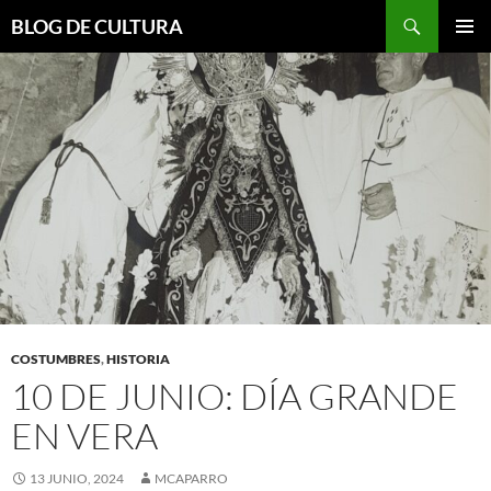
Saltar
Buscar
BLOG DE CULTURA
al
MENÚ
contenido
PRINCI
COSTUMBRES
,
HISTORIA
10 DE JUNIO: DÍA GRANDE
EN VERA
13 JUNIO, 2024
MCAPARRO