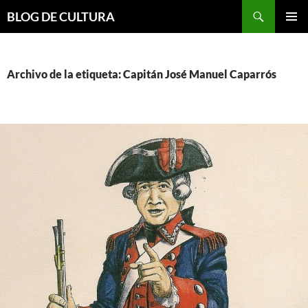
Saltar
Buscar
BLOG DE CULTURA
al
MENÚ
contenido
PRINCI
Archivo de la etiqueta: Capitán José Manuel Caparrós