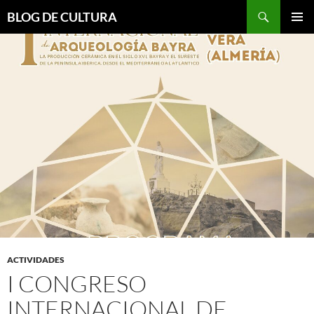
Saltar
Buscar
BLOG DE CULTURA
al
MENÚ
contenido
PRINCI
ACTIVIDADES
I CONGRESO
INTERNACIONAL DE