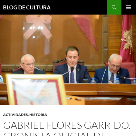
Saltar
Buscar
BLOG DE CULTURA
al
MENÚ
contenido
PRINCI
ACTIVIDADES
,
HISTORIA
GABRIEL FLORES GARRIDO.
CRONISTA OFICIAL DE