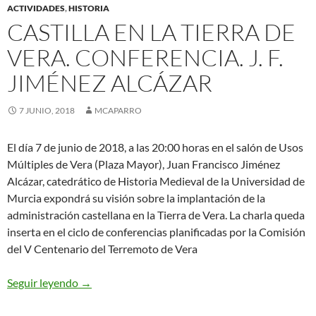
ACTIVIDADES
,
HISTORIA
CASTILLA EN LA TIERRA DE
VERA. CONFERENCIA. J. F.
JIMÉNEZ ALCÁZAR
7 JUNIO, 2018
MCAPARRO
El día 7 de junio de 2018, a las 20:00 horas en el salón de Usos
Múltiples de Vera (Plaza Mayor), Juan Francisco Jiménez
Alcázar, catedrático de Historia Medieval de la Universidad de
Murcia expondrá su visión sobre la implantación de la
administración castellana en la Tierra de Vera. La charla queda
inserta en el ciclo de conferencias planificadas por la Comisión
del V Centenario del Terremoto de Vera
CASTILLA EN LA TIERRA DE VERA. CONFERENC
Seguir leyendo
→