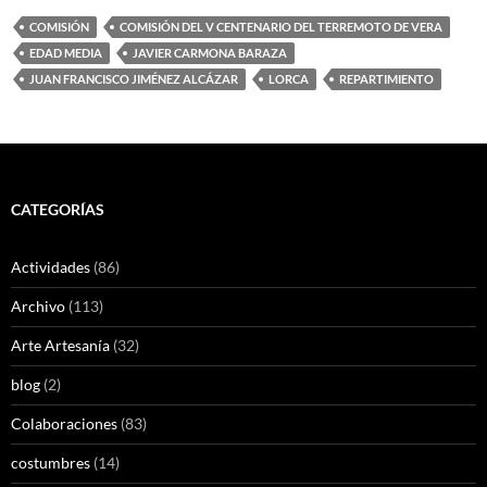
COMISIÓN
COMISIÓN DEL V CENTENARIO DEL TERREMOTO DE VERA
EDAD MEDIA
JAVIER CARMONA BARAZA
JUAN FRANCISCO JIMÉNEZ ALCÁZAR
LORCA
REPARTIMIENTO
CATEGORÍAS
Actividades
(86)
Archivo
(113)
Arte Artesanía
(32)
blog
(2)
Colaboraciones
(83)
costumbres
(14)