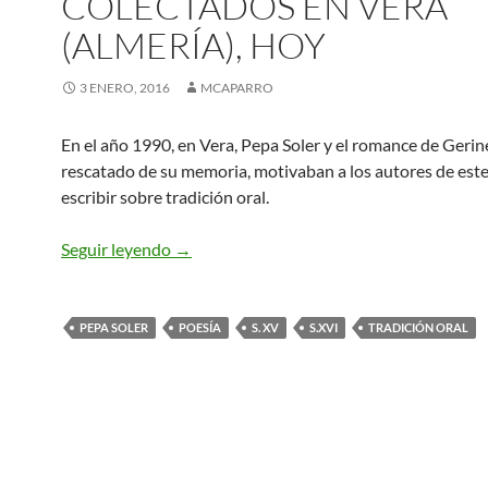
COLECTADOS EN VERA
(ALMERÍA), HOY
3 ENERO, 2016
MCAPARRO
En el año 1990, en Vera, Pepa Soler y el romance de Gerin
rescatado de su memoria, motivaban a los autores de este 
escribir sobre tradición oral.
TRADICIÓN ORAL Y PERVIVENCIA POÉ
Seguir leyendo
→
PEPA SOLER
POESÍA
S. XV
S.XVI
TRADICIÓN ORAL