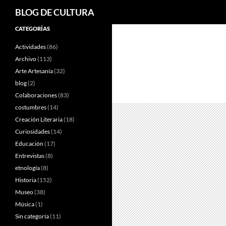
Buscar
BLOG DE CULTURA
Saltar
CATEGORÍAS
al
Actividades
(86)
contenido
Archivo
(113)
Arte Artesanía
(32)
blog
(2)
Colaboraciones
(83)
costumbres
(14)
Creación Literaria
(18)
Curiosidades
(14)
Educación
(17)
Entrevistas
(8)
etnología
(8)
Historia
(152)
Museo
(38)
Música
(1)
Sin categoría
(11)