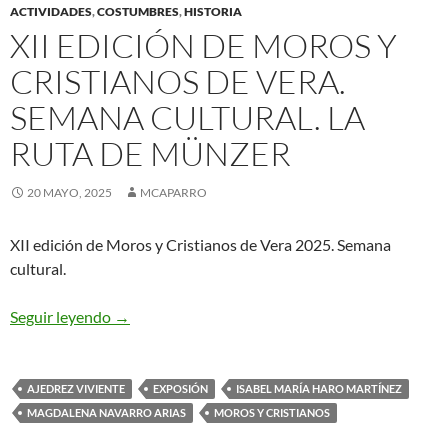
ACTIVIDADES
,
COSTUMBRES
,
HISTORIA
XII EDICIÓN DE MOROS Y
CRISTIANOS DE VERA.
SEMANA CULTURAL. LA
RUTA DE MÜNZER
20 MAYO, 2025
MCAPARRO
XII edición de Moros y Cristianos de Vera 2025. Semana
cultural.
XII EDICIÓN DE MOROS Y CRISTIANOS DE V
Seguir leyendo
→
AJEDREZ VIVIENTE
EXPOSIÓN
ISABEL MARÍA HARO MARTÍNEZ
MAGDALENA NAVARRO ARIAS
MOROS Y CRISTIANOS