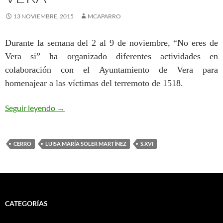
13 NOVIEMBRE, 2015
MCAPARRO
Durante la semana del 2 al 9 de noviembre, “No eres de
Vera si” ha organizado diferentes actividades en
colaboración con el Ayuntamiento de Vera para
homenajear a las víctimas del terremoto de 1518.
ACTIVIDADES DEL HOMENAJE A LAS VÍCTIMA
Seguir leyendo
→
CERRO
LUISA MARÍA SOLER MARTÍNEZ
S.XVI
CATEGORÍAS