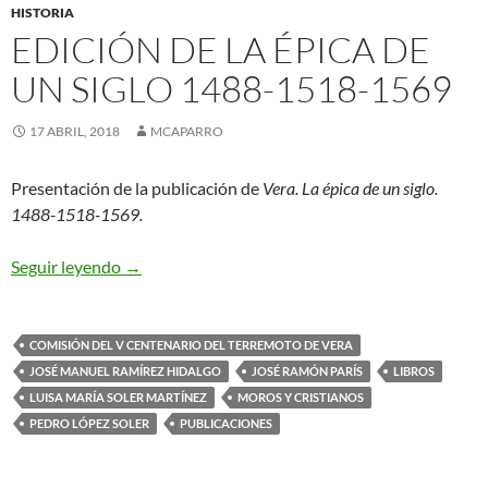
HISTORIA
EDICIÓN DE LA ÉPICA DE
UN SIGLO 1488-1518-1569
17 ABRIL, 2018
MCAPARRO
Presentación de la publicación de
Vera. La épica de un siglo.
1488-1518-1569.
EDICIÓN DE LA ÉPICA DE UN SIGLO 1488-151
Seguir leyendo
→
COMISIÓN DEL V CENTENARIO DEL TERREMOTO DE VERA
JOSÉ MANUEL RAMÍREZ HIDALGO
JOSÉ RAMÓN PARÍS
LIBROS
LUISA MARÍA SOLER MARTÍNEZ
MOROS Y CRISTIANOS
PEDRO LÓPEZ SOLER
PUBLICACIONES