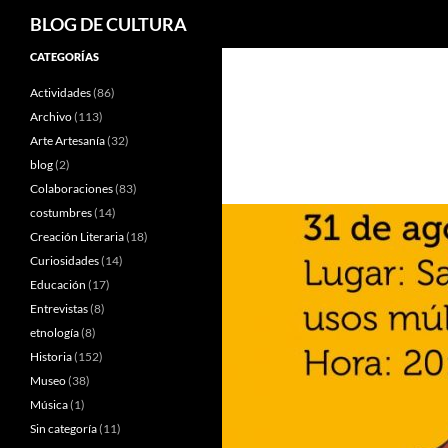
Buscar
BLOG DE CULTURA
Saltar
CATEGORÍAS
al
Actividades
(86)
contenido
Archivo
(113)
Arte Artesanía
(32)
blog
(2)
Colaboraciones
(83)
costumbres
(14)
Creación Literaria
(18)
Curiosidades
(14)
Educación
(17)
Entrevistas
(8)
etnología
(8)
Historia
(152)
Museo
(38)
Música
(1)
Sin categoría
(11)