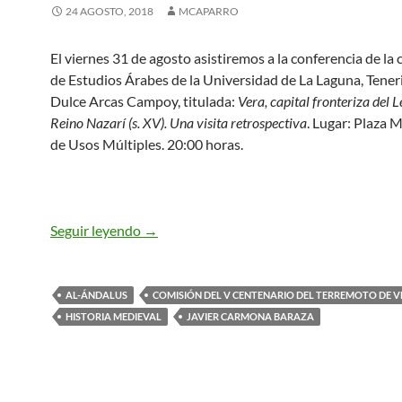
24 AGOSTO, 2018
MCAPARRO
El viernes 31 de agosto asistiremos a la conferencia de la 
de Estudios Árabes de la Universidad de La Laguna, Tener
Dulce Arcas Campoy, titulada:
Vera, capital fronteriza del 
Reino Nazarí (s. XV). Una visita retrospectiva
. Lugar: Plaza 
de Usos Múltiples. 20:00 horas.
VERA, CAPITAL FRONTERIZA. CONFE
Seguir leyendo
→
AL-ÁNDALUS
COMISIÓN DEL V CENTENARIO DEL TERREMOTO DE 
HISTORIA MEDIEVAL
JAVIER CARMONA BARAZA