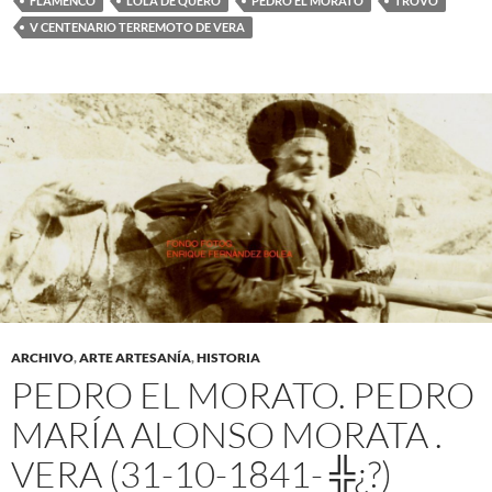
FLAMENCO
LOLA DE QUERO
PEDRO EL MORATO
TROVO
V CENTENARIO TERREMOTO DE VERA
ARCHIVO
,
ARTE ARTESANÍA
,
HISTORIA
PEDRO EL MORATO. PEDRO
MARÍA ALONSO MORATA .
VERA (31-10-1841- ╬¿?)