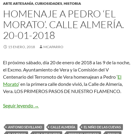
ARTE ARTESANÍA
,
CURIOSIDADES
,
HISTORIA
HOMENAJE A PEDRO ‘EL
MORATO’. CALLE ALMERÍA.
20-01-2018
15 ENERO, 2018
MCAPARRO
El próximo sábado, día 20 de enero de 2018 a las 9 de la noche,
el Excmo. Ayuntamiento de Vera y la Comisión del V
Centenario del Terromoto de Vera homenajean a Pedro ‘
El
Morato
‘ en la primera calle donde vivió, la Calle de Almería,
Vera. LOS PRIMEROS PASOS DE NUESTRO FLAMENCO.
HOMENAJE A PEDRO ‘EL MORATO’. CALLE ALM
Seguir leyendo
→
ANTONIO SEVILLANO
CALLE ALMERÍA
EL NIÑO DE LAS CUEVAS