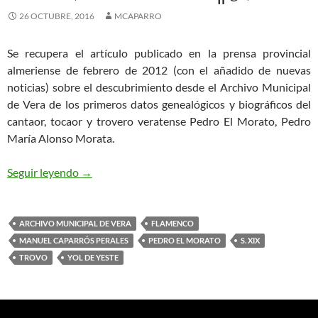
26 OCTUBRE, 2016
MCAPARRO
Se recupera el artículo publicado en la prensa provincial
almeriense de febrero de 2012 (con el añadido de nuevas
noticias) sobre el descubrimiento desde el Archivo Municipal
de Vera de los primeros datos genealógicos y biográficos del
cantaor, tocaor y trovero veratense Pedro El Morato, Pedro
María Alonso Morata.
PEDRO EL MORATO. PEDRO MARÍA ALONSO MO
Seguir leyendo
→
ARCHIVO MUNICIPAL DE VERA
FLAMENCO
MANUEL CAPARRÓS PERALES
PEDRO EL MORATO
S. XIX
TROVO
YOL DE YESTE