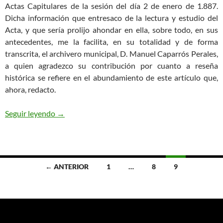
Actas Capitulares de la sesión del día 2 de enero de 1.887.
Dicha información que entresaco de la lectura y estudio del
Acta, y que sería prolijo ahondar en ella, sobre todo, en sus
antecedentes, me la facilita, en su totalidad y de forma
transcrita, el archivero municipal, D. Manuel Caparrós Perales,
a quien agradezco su contribución por cuanto a reseña
histórica se refiere en el abundamiento de este artículo que,
ahora, redacto.
LA GLORIETA, BALCÓN DE VERA AL MAR
Seguir leyendo
→
Ir
← ANTERIOR
1
…
8
9
a
las
entradas