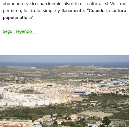
abundante y rico patrimonio histórico – cultural, si Vds. me
permiten, lo titulo, simple y llanamente
, “Cuando la cultura
popular aflora”.
CUANDO LA CULTURA POPULAR AFLORA
Seguir leyendo
→