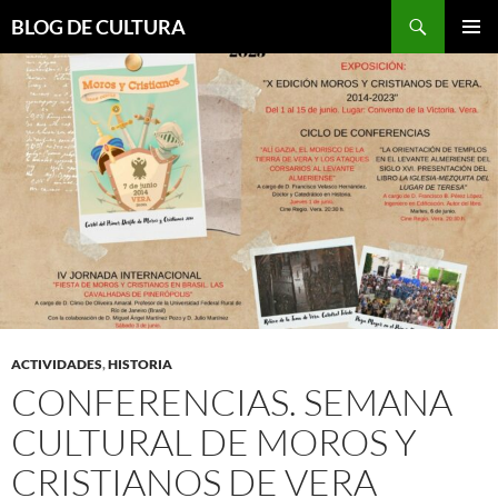
Saltar
Buscar
BLOG DE CULTURA
al
MENÚ
contenido
PRINCI
ACTIVIDADES
,
HISTORIA
CONFERENCIAS. SEMANA
CULTURAL DE MOROS Y
CRISTIANOS DE VERA