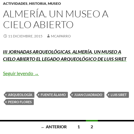
ACTIVIDADES
,
HISTORIA
,
MUSEO
ALMERÍA. UN MUSEO A
CIELO ABIERTO
11 DICIEMBRE, 2015
MCAPARRO
III JORNADAS ARQUEOLÓGICAS. ALMERÍA, UN MUSEO A
CIELO ABIERTO
EL LEGADO ARQUEOLÓGICO DE LUIS SIRET
ALMERÍA. UN MUSEO A CIELO ABIERTO
Seguir leyendo
→
ARQUEOLOGÍA
FUENTE ÁLAMO
JUAN CUADRADO
LUIS SIRET
PEDRO FLORES
Ir
← ANTERIOR
1
2